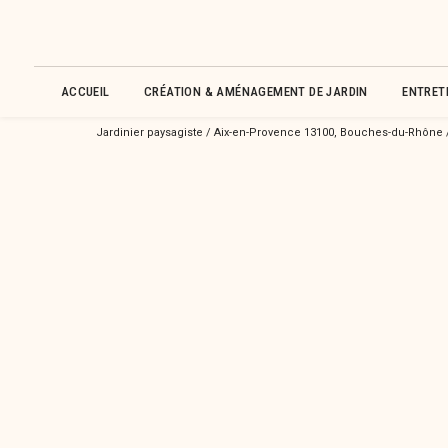
ACCUEIL
CRÉATION & AMÉNAGEMENT DE JARDIN
ENTRETI
Jardinier paysagiste / Aix-en-Provence 13100, Bouches-du-Rhône / 
Services d'entr
paysager pour p
avec déduction 
Aix-en-Provenc