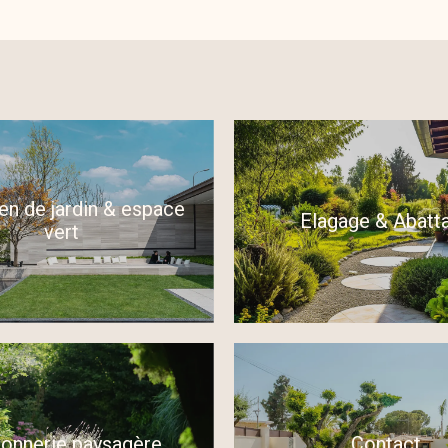
ien de jardin & espace
Elagage & Abatt
vert
onnerie paysagère
Contact