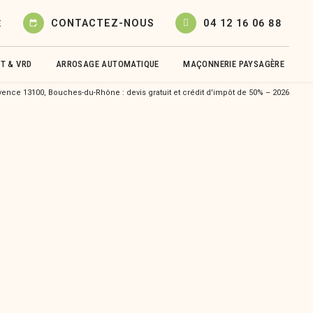
CONTACTEZ-NOUS
04 12 16 06 88
E
edit_calendar
T & VRD
ARROSAGE AUTOMATIQUE
MAÇONNERIE PAYSAGÈRE
vence 13100, Bouches-du-Rhône : devis gratuit et crédit d'impôt de 50% – 2026
sque (*) sont obligatoires
Prénom
Email*