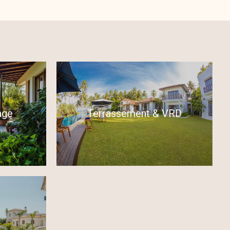
age
Terrassement & VRD