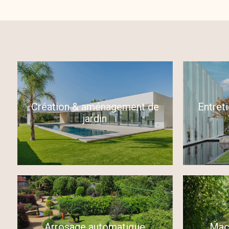
Création & aménagement de
Entret
jardin
Arrosage automatique
Maç