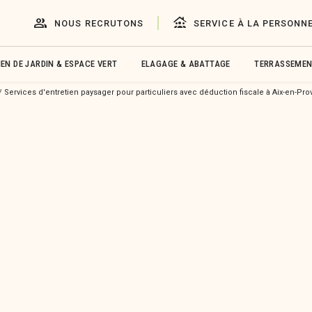
group
family_group
NOUS RECRUTONS
SERVICE À LA PERSONN
EN DE JARDIN & ESPACE VERT
ELAGAGE & ABATTAGE
TERRASSEMEN
Services d'entretien paysager pour particuliers avec déduction fiscale à Aix-en-Pro
Contactez-nous
etien
Les champs indiqués par un astéri
articuliers
Nom*
fiscale à
Téléphone*
e 13100,