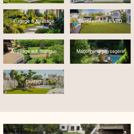
Elagage & Abattage
Terrassement & VRD
Arrosage automatique
Maçonnerie paysagère
Contact