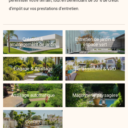
pérenniser votre terrain, tout en bénéficiant de 50 % de crédit
d’impôt sur vos prestations d'entretien.
Création &
Entretien de jardin &
aménagement de jardin
espace vert
Elagage & Abattage
Terrassement & VRD
Arrosage automatique
Maçonnerie paysagère
Contact