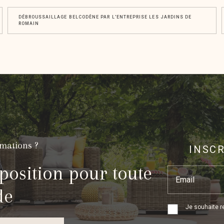
DÉBROUSSAILLAGE BELCODÈNE PAR L'ENTREPRISE LES JARDINS DE
ROMAIN
rmations ?
INSC
position pour toute
Email
de
Je souhaite re