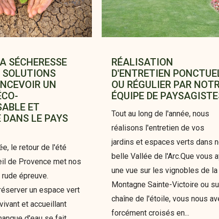
LA SÉCHERESSE
RÉALISATION
 SOLUTIONS
D'ENTRETIEN PONCTUE
NCEVOIR UN
OU RÉGULIER PAR NOT
ÉCO-
ÉQUIPE DE PAYSAGISTE
ABLE ET
Tout au long de l'année, nous
 DANS LE PAYS
réalisons l'entretien de vos
jardins et espaces verts dans n
, le retour de l'été
belle Vallée de l'Arc.Que vous 
eil de Provence met nos
une vue sur les vignobles de la
à rude épreuve.
Montagne Sainte-Victoire ou su
éserver un espace vert
chaîne de l'étoile, vous nous a
vivant et accueillant
forcément croisés en...
manque d'eau se fait