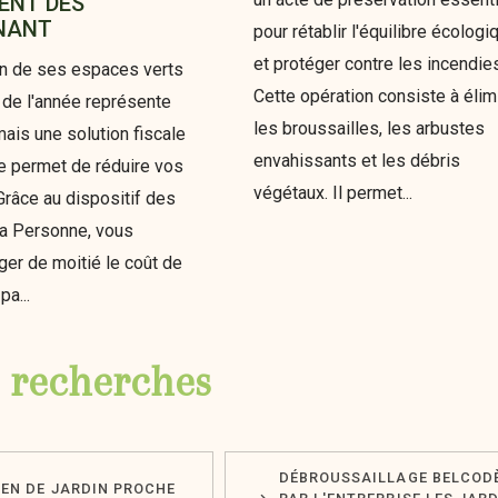
ENT DÈS
NANT
pour rétablir l'équilibre écologi
et protéger contre les incendie
n de ses espaces verts
Cette opération consiste à élim
g de l'année représente
les broussailles, les arbustes
mais une solution fiscale
envahissants et les débris
 permet de réduire vos
végétaux. Il permet...
râce au dispositif des
la Personne, vous
ger de moitié le coût de
pa...
 recherches
DÉBROUSSAILLAGE BELCOD
IEN DE JARDIN PROCHE