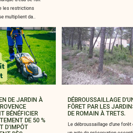
e les restrictions
e multiplient da...
EN DE JARDIN À
DÉBROUSSAILLAGE D'U
PROVENCE
FÔRET PAR LES JARDIN
 BÉNÉFICIER
DE ROMAIN À TRETS.
TEMENT DE 50 %
Le débroussaillage d'une forêt
IT D'IMPÔT
un acte de préservation essent