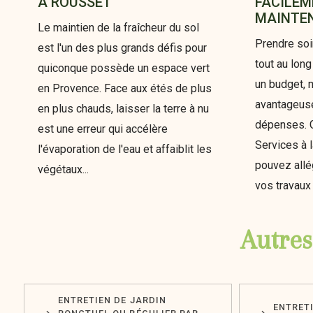
À ROUSSET
FACILEM
MAINTE
Le maintien de la fraîcheur du sol
Prendre soi
est l'un des plus grands défis pour
tout au lon
quiconque possède un espace vert
un budget, 
en Provence. Face aux étés de plus
avantageuse
en plus chauds, laisser la terre à nu
dépenses. G
est une erreur qui accélère
Services à 
l'évaporation de l'eau et affaiblit les
pouvez allé
végétaux...
vos travaux 
Autres
ENTRETIEN DE JARDIN
ENTRET