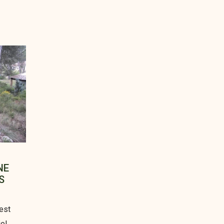
NE
S
 est
iel