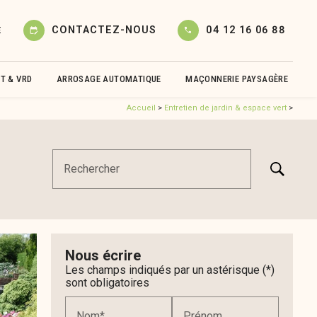
CONTACTEZ-NOUS
04 12 16 06 88
E
edit_calendar
T & VRD
ARROSAGE AUTOMATIQUE
MAÇONNERIE PAYSAGÈRE
Accueil
>
Entretien de jardin & espace vert
>
Rechercher
Nous écrire
Les champs indiqués par un astérisque (*)
sont obligatoires
Nom*
Prénom