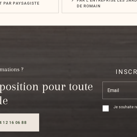
PAR L'ENTREPRISE LES JAR
T PAR PAYSAGISTE
DE ROMAIN
rmations ?
INSC
position pour toute
Email
de
Je souhaite re
04 12 16 06 88